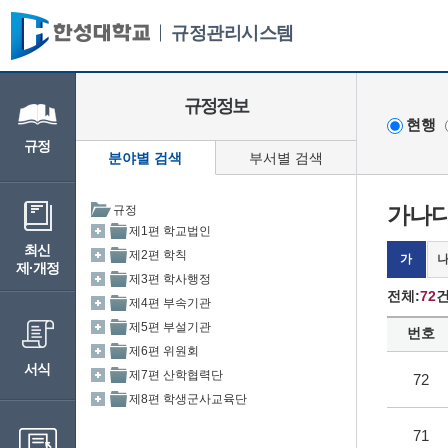
규정관리시스템
규정정보
현행
규정
분야별 검색
부서별 검색
가나다
최신
가
제·개정
전체:
72
건
번호
서식
72
71